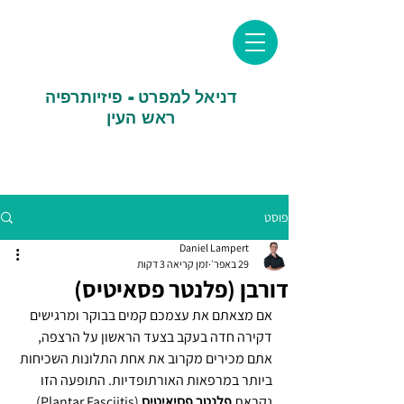
דניאל למפרט - פיזיותרפיה
ראש העין
פוסט
Daniel Lampert
29 באפר׳
זמן קריאה 3 דקות
דורבן (פלנטר פסאיטיס)
אם מצאתם את עצמכם קמים בבוקר ומרגישים 
דקירה חדה בעקב בצעד הראשון על הרצפה, 
אתם מכירים מקרוב את אחת התלונות השכיחות 
ביותר במרפאות האורתופדיות. התופעה הזו 
נקראת 
פלנטר פסיאיטיס
 (Plantar Fasciitis), 