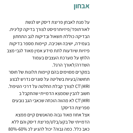
אבחון
על מנת לאבחן פריצת דיסק יש לגשת 
לאורתופד/פיזיותרפיסט לצורך בדיקה קלינית. 
הבדיקה כוללת תשאול ובדיקות לגב התחתון 
בעמידה, ישיבה ושכיבה. קיימות מספר בדיקות 
פיזיות שיודעות לתת מידע אמין מאוד לגבי מצב 
הלחץ על מערכת העצבים בעמוד 
השדרה/לאורך הרגל. 
במקרים מסוימים בהם קיימות תלונות של חוסר 
תחושה/בעיות בשליטה על סוגרים נדרש לבצע 
CT\MRI לצורך קבלת החלטה על דרכי הטיפול.
חשוב להבין שממצא הדמייתי שהתקבל ב 
CT\MRI לא מהווה הוכחה שכאבי הגב נובעים 
מפריצת הדיסק!
אצל אחוז מאוד גבוה מהאנשים קיים ממצא 
הדמייתי של בקע/בלט/פריצת דיסק והם ללא 
כאב כלל. כמה גבוה? יכול להגיע לכ 60%-80% 