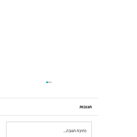
תגובות
למה כואב לי בגיד?
כתיבת תגובה...