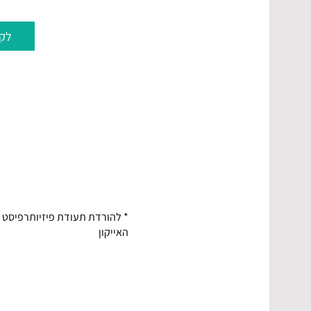
לק
כנראה שגם ל
סכום ההחזר מש
מומלץ להתקשר לסוכן כדי לווד
* להורדת תעודת פיזיותרפיסט -
האייקון