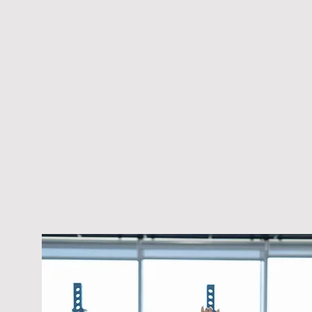
יאל גרמה לי
משתלמת.
תית ואיפשר
ייד אותי
ת."