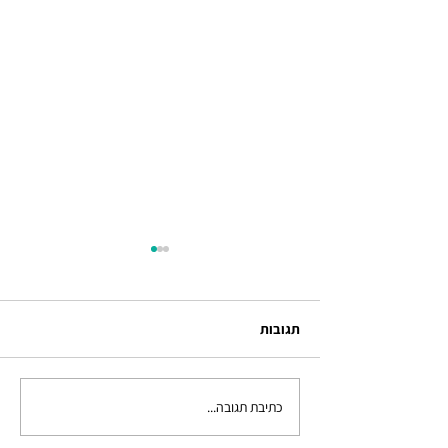
תגובות
למה כואב לי בגיד?
כתיבת תגובה...