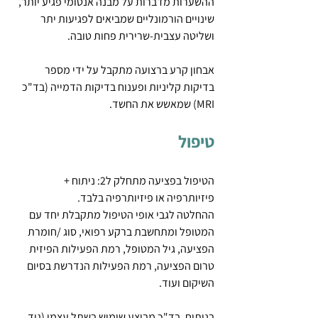
ההשערות מדברות על מבנה אנטומי פגיע יותר, 
שינויים הורמונליים שמביאים לפגיעות יתר 
ושליטה עצבית-שרירית פחות טובה.
אבחון קרע ברצועה מתקבל על ידי מספר 
בדיקות קליניות ופענוח בדיקות הדמייה (בד"כ 
MRI) שמאשש את החשד.
טיפול
הטיפול בפציעה מתחלק ל2: ניתוח + 
פיזיותרפיה או פיזיותרפיה בלבד.
ההחלטה לגבי אופי הטיפול מתקבלת יחד עם 
המטופל ומתחשבת ברקע רפואי, סוג /חומרת 
הפציעה, גיל המטופל, רמת הפעילות הפיזית 
טרום הפציעה, רמת הפעילות הנדרשת בסיום 
השיקום ועוד.
בניתוח, בד"כ מבוצע שימוש בשתל עצמי (גיד 