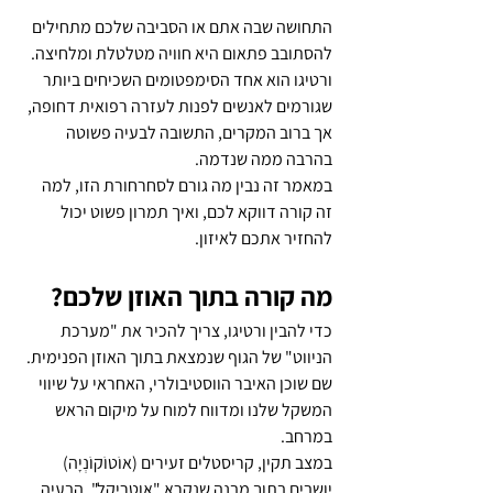
התחושה שבה אתם או הסביבה שלכם מתחילים 
להסתובב פתאום היא חוויה מטלטלת ומלחיצה. 
ורטיגו הוא אחד הסימפטומים השכיחים ביותר 
שגורמים לאנשים לפנות לעזרה רפואית דחופה, 
אך ברוב המקרים, התשובה לבעיה פשוטה 
בהרבה ממה שנדמה.
במאמר זה נבין מה גורם לסחרחורת הזו, למה 
זה קורה דווקא לכם, ואיך תמרון פשוט יכול 
להחזיר אתכם לאיזון.
מה קורה בתוך האוזן שלכם?
כדי להבין ורטיגו, צריך להכיר את "מערכת 
הניווט" של הגוף שנמצאת בתוך האוזן הפנימית. 
שם שוכן האיבר הווסטיבולרי, האחראי על שיווי 
המשקל שלנו ומדווח למוח על מיקום הראש 
במרחב.
במצב תקין, קריסטלים זעירים (אוֹטוֹקוֹנְיָה) 
יושבים בתוך מבנה שנקרא "אוטריקל". הבעיה 