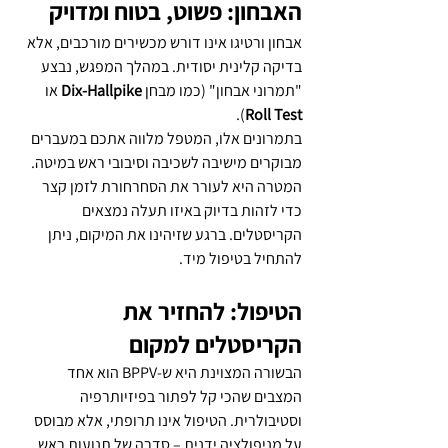
האבחון: פשוט, בטוח ומדויק
אבחון ורטיגו אינו דורש מכשירים מורכבים, אלא 
בדיקה קלינית יסודית. במהלך המפגש, נבצע 
"תמרוני אבחון" (כמו מבחן 
Dix-Hallpike
 או 
).
Roll Test
בתמרונים אלו, המטפל מלווה אתכם במעברים 
מבוקרים מישיבה לשכיבה וסיבובי ראש במיטה. 
המטרה היא לעורר את הסחרחורת לזמן קצר 
כדי לזהות בדיוק באיזו תעלה נמצאים 
הקריסטלים. ברגע שזיהינו את המיקום, ניתן 
להתחיל בטיפול מיד.
הטיפול: להחזיר את 
הקריסטלים למקום
הבשורה המצוינת היא ש-BPPV הוא אחד 
המצבים שהכי קל לפתור בפיזיותרפיה 
וסטיבולרית. הטיפול אינו תרופתי, אלא מבוסס 
על מניפולציה ידנית – סדרה של תנועות ראש 