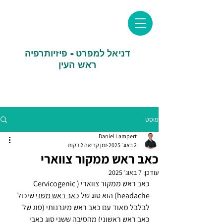
דניאל למפרט - פיזיותרפיה
ראש העין
פוסט
Daniel Lampert
2 באוג׳ 2025
זמן קריאה 2 דקות
כאב ראש ממקור צווארי
עודכן:
7 באוג׳ 2025
כאב ראש ממקור צווארי (Cervicogenic 
headache) הוא סוג של 
כאב ראש משני
 שיכול 
לבלבל מאוד עם כאב ראש מיגרנותי (סוג של 
כאב ראש ראשוני
) מהסיבה ששני סוג כאבי 