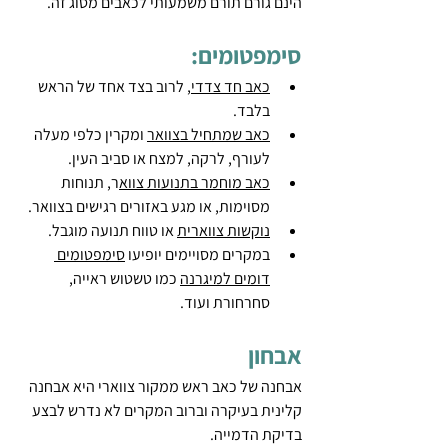
הינם גורם תורם משמעותי לכאבים מסוג זה.
סימפטומים:
כאב חד צדדי
, לרוב בצד אחד של הראש 
בלבד.
כאב שמתחיל בצוואר
 ומקרין כלפי מעלה 
לעורף, לרקה, למצח או סביב העין.
כאב מוחמר בתנועות צווא
ר, תנוחות 
מסוימות, או מגע באזורים רגישים בצוואר.
נוקשות צווארית
 או טווח תנועה מוגבל.
במקרים מסויימים יופיעו 
סימפטומים 
דומים למיגרנה
 כמו טשטוש ראייה, 
סחרחורת ועוד.
אבחון
אבחנה של כאב ראש ממקור צווארי היא אבחנה 
קלינית בעיקרה וברוב המקרים לא נדרש לבצע 
בדיקת הדמייה.