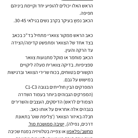
הראש האלו יכולים להופיע יחד וקיימת ביניהם 
חפיפה.
הכאב נפוץ בעיקר בקרב נשים בגילאי 30-45.
כאב הראש ממקור צווארי מתחיל בד"כ בכאב 
בצד אחד של הצוואר ומתפשט קדימה/הצידה  
עד הרקה והעין.
הכאב מוחמר או מוקל מתנועות צוואר 
ספציפיות. בדיקה צווארית מעלה ליקויים 
הקשורים בטווחים, בכוח שרירי הצוואר וברגישות 
במישוש על גבם.
המפרקים הבין חולייתים בגובה C1-C3 
(המפרקים הגבוהים ביותר בעמוד השדרה 
הצמודים לראש) הדיסקים, העצבים והשרירים 
בגבהים אלה אחראים על אותו כאב.
חבלה באיזור הצוואר ('צליפת שוט' בתאונת 
דרכים, נפילה), 
ישיבה ממושכת מול 
מחשב/פלאפו
ן או צפייה בטלוויזיה במנח שכיבה 